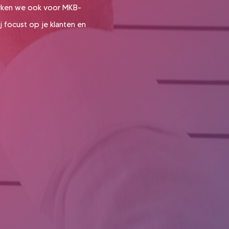
erken we ook voor MKB-
j focust op je klanten en