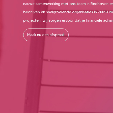
nauwe samenwerking met ons team in Eindhoven en
bedrijven en snelgroeiende organisaties in Zuid-Limb
projecten, wij zorgen ervoor dat je financiële admini
Maak nu een afspraak