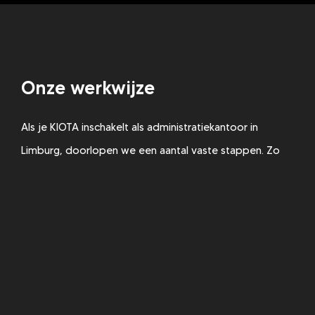
Onze werkwijze
Als je KIOTA inschakelt als administratiekantoor in
Limburg, doorlopen we een aantal vaste stappen. Zo
weet je precies waar je aan toe bent en houden we het
proces overzichtelijk.
1. Kennismaking en analyse
De samenwerking met KIOTA begint altijd met een
kennismaking. We nemen de tijd om je onderneming,
doelen en huidige administratie te leren kennen. Vaak