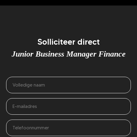
Solliciteer direct
Junior Business Manager Finance
Naam
(Vereist)
E-
mailadres
Telefoonnummer
(Vereist)
(Vereist)