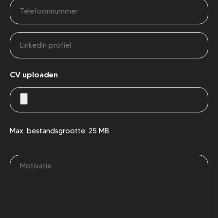
Telefoonnummer
(Vereist)
(Vereist)
Site
CV uploaden
Max. bestandsgrootte: 25 MB.
Bericht
(Vereist)